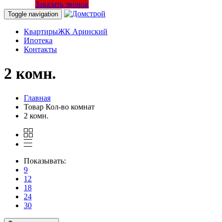
Заказать звонок
Toggle navigation
Квартиры
ЖК Аринский
Ипотека
Контакты
2 комн.
Главная
Товар Кол-во комнат
2 комн.
Показывать:
9
12
18
24
30