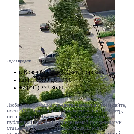
Отдел продаж
г. Красноярск, пер. Светлогорский, 9
Пн-Пт 08:00 до 17:00
+7 (391) 257 36 60
Любая информация, представленная на этом сайте,
носит исключительно ознакомительный характер,
ни при каких обстоятельствах не является
публичной офертой, определяемой положениями
статьи 437 ГК РФ. Готовые объекты могут
отличаться от представленных 3D-визуализаций.