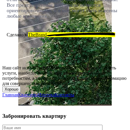
Все представленные материалы являются
ориентировочными, и в них могут быть внесены
любые изменения.
Сделано в
TheBrand
Наш сайт использует файлы cookie, чтобы предоставлять
услуги, наиболее отвечающие вашим интересам и
потребностям, а также собирать статистическую информацию
для совершенствования наших услуг.
Хорошо
Главная
Квартиры
Ипотека
Контакты
Забронировать квартиру